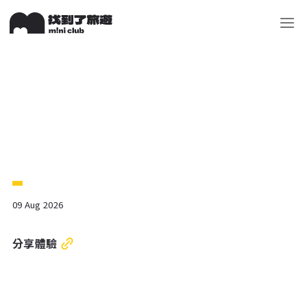
關於 M!ni
旅遊顧問
好多景點
快來詢問
包山包
09 Aug 2026
分享體驗