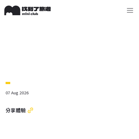
關於 M!ni
旅遊顧問
好多景點
快來詢問
包山包
07 Aug 2026
分享體驗