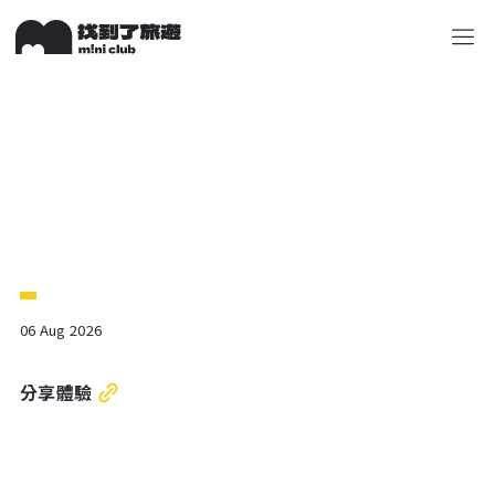
關於 M!ni
旅遊顧問
好多景點
快來詢問
包山包
06 Aug 2026
分享體驗