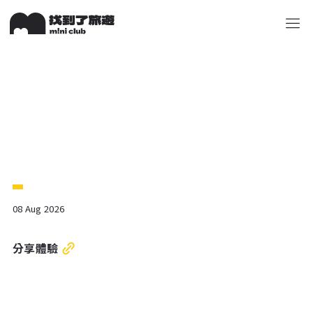
關於 M!ni
旅遊顧問
好多景點
快來詢問
包山包
08 Aug 2026
分享體驗