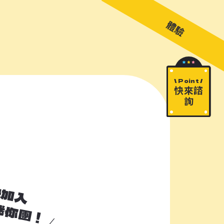
關於 M!ni
旅遊顧問
好多景點
快來詢問
包山包海
體驗
\ Point /
快來諮
詢
快加入
加入諮詢清單
迷你團！