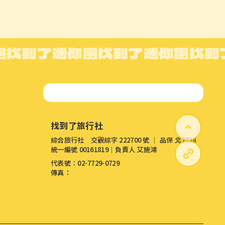
團
找到了迷你團
找到了迷你團
找到
找到了旅行社
綜合旅行社 交觀綜字 222700 號 │ 品保 北2738
統一編號 00161819│負責人 艾施鴻
代表號：02-7729-0729
傳真：