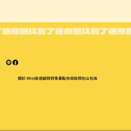
了迷你團
找到了迷你團
找到了迷你
關於 M!ni
旅遊顧問
好多景點
快來詢問
包山包海