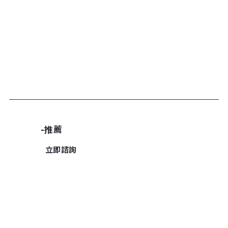
加入諮詢清單
-推薦
立即諮詢