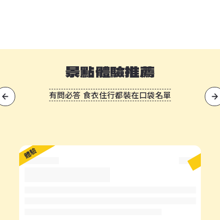
景點體驗推薦
有問必答 食衣住行都裝在口袋名單
?
體驗
體