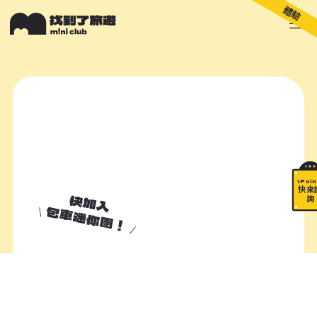
體驗
關於 M!ni
旅遊顧問
好多景點
快來詢問
包山包海
\ Poin
快來
快加入
詢
包車迷你團！
加入諮詢清單