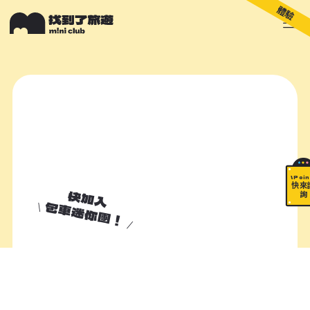
體驗
關於 M!ni
旅遊顧問
好多景點
快來詢問
包山包海
\ Poin
快來
快加入
詢
包車迷你團！
加入諮詢清單