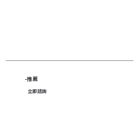
加入諮詢清單
-推薦
立即諮詢