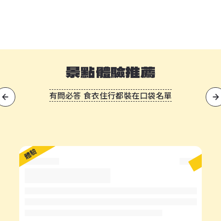
景點體驗推薦
有問必答 食衣住行都裝在口袋名單
?
體驗
體