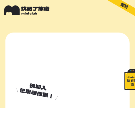
體驗
關於 M!ni
旅遊顧問
好多景點
快來詢問
包山包海
\ Poin
快來
快加入
詢
包車迷你團！
加入諮詢清單