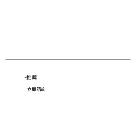
加入諮詢清單
-推薦
立即諮詢