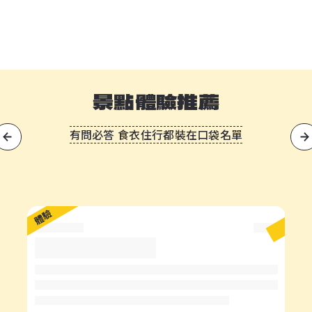
景點體驗推薦
有問必答 食衣住行都裝在口袋名單
?
體驗
體