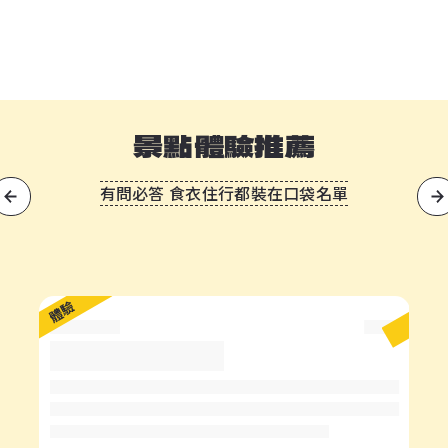
景點體驗推薦
有問必答 食衣住行都裝在口袋名單
?
體驗
體