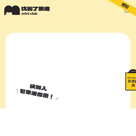
體驗
關於 M!ni
旅遊顧問
好多景點
快來詢問
包山包海
\ Poin
快來
快加入
詢
包車迷你團！
加入諮詢清單