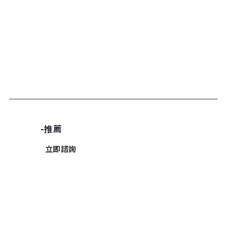
加入諮詢清單
-推薦
立即諮詢