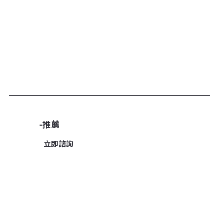
加入諮詢清單
-推薦
立即諮詢