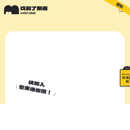
體驗
關於 M!ni
旅遊顧問
好多景點
快來詢問
包山包海
\ Poin
快來
快加入
詢
包車迷你團！
加入諮詢清單