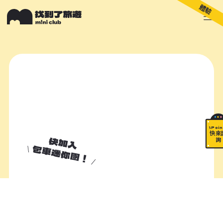
體驗
關於 M!ni
旅遊顧問
好多景點
快來詢問
包山包海
\ Poin
快來
快加入
詢
包車迷你團！
加入諮詢清單