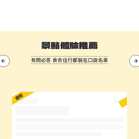
景點體驗推薦
有問必答 食衣住行都裝在口袋名單
?
體驗
體