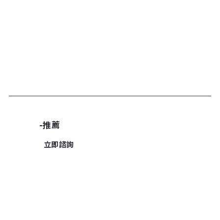
加入諮詢清單
-推薦
立即諮詢