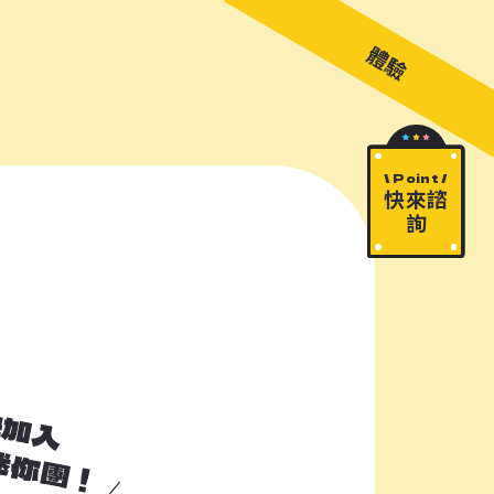
關於 M!ni
旅遊顧問
好多景點
快來詢問
包山包海
體驗
\ Point /
快來諮
詢
快加入
加入諮詢清單
迷你團！