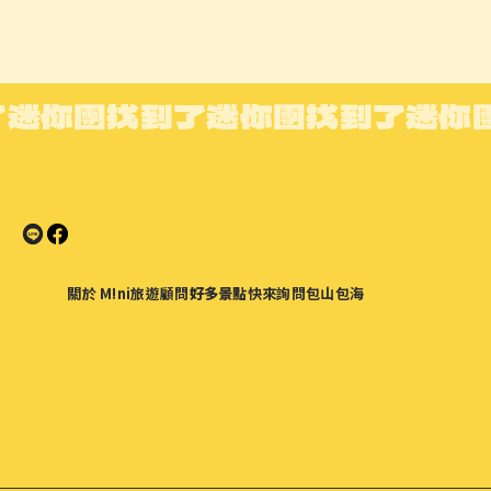
了迷你團
找到了迷你團
找到了迷你
關於 M!ni
旅遊顧問
好多景點
快來詢問
包山包海