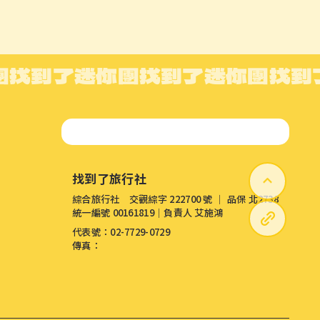
團
找到了迷你團
找到了迷你團
找到
找到了旅行社
綜合旅行社 交觀綜字 222700 號 │ 品保 北2738
統一編號 00161819│負責人 艾施鴻
代表號：02-7729-0729
傳真：