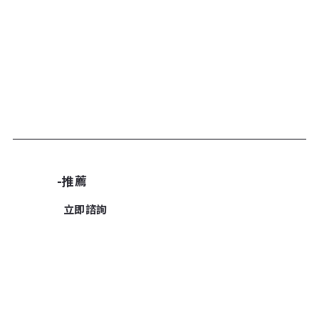
加入諮詢清單
-推薦
立即諮詢