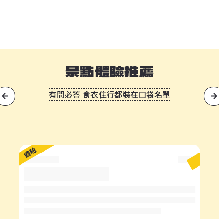
景點體驗推薦
有問必答 食衣住行都裝在口袋名單
?
體驗
體