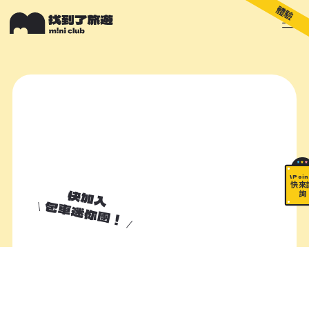
體驗
關於 M!ni
旅遊顧問
好多景點
快來詢問
包山包海
\ Poin
快來
快加入
詢
包車迷你團！
加入諮詢清單