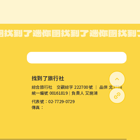
團
找到了迷你團
找到了迷你團
找到
找到了旅行社
綜合旅行社 交觀綜字 222700 號 │ 品保 北2738
統一編號 00161819│負責人 艾施鴻
代表號：02-7729-0729
傳真：