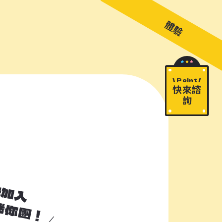
關於 M!ni
旅遊顧問
好多景點
快來詢問
包山包海
體驗
\ Point /
快來諮
詢
快加入
加入諮詢清單
迷你團！