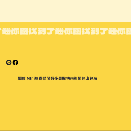
了迷你團
找到了迷你團
找到了迷你
關於 M!ni
旅遊顧問
好多景點
快來詢問
包山包海