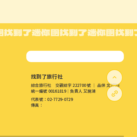
團
找到了迷你團
找到了迷你團
找到
找到了旅行社
綜合旅行社 交觀綜字 222700 號 │ 品保 北2738
統一編號 00161819│負責人 艾施鴻
代表號：02-7729-0729
傳真：