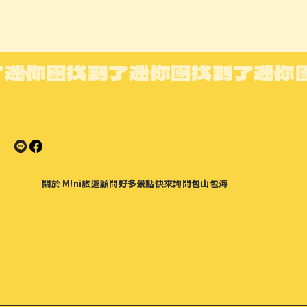
了迷你團
找到了迷你團
找到了迷你
關於 M!ni
旅遊顧問
好多景點
快來詢問
包山包海