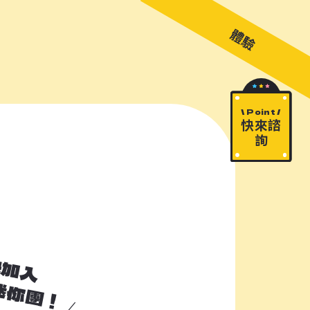
關於 M!ni
旅遊顧問
好多景點
快來詢問
包山包海
體驗
\ Point /
快來諮
詢
快加入
加入諮詢清單
迷你團！