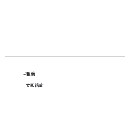
加入諮詢清單
-推薦
立即諮詢