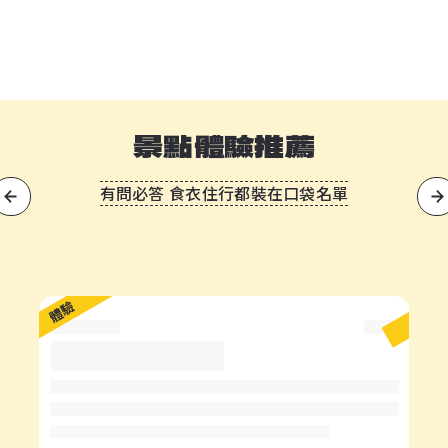
景點體驗推薦
有問必答 食衣住行都裝在口袋名單
?
體驗
體