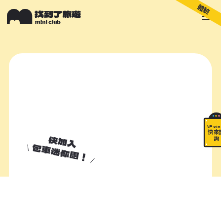
體驗
關於 M!ni
旅遊顧問
好多景點
快來詢問
包山包海
\ Poin
快來
快加入
詢
包車迷你團！
加入諮詢清單