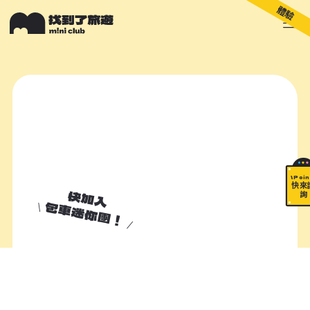
體驗
關於 M!ni
旅遊顧問
好多景點
快來詢問
包山包海
\ Poin
快來
快加入
詢
包車迷你團！
加入諮詢清單