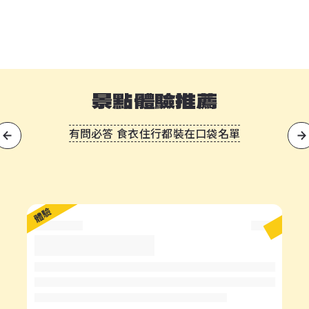
景點體驗推薦
有問必答 食衣住行都裝在口袋名單
?
體驗
體