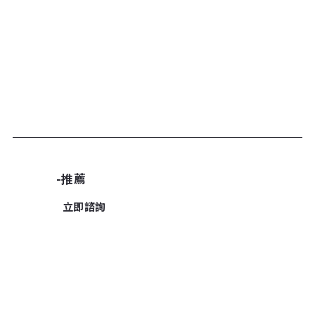
加入諮詢清單
-推薦
立即諮詢