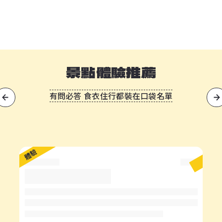
景點體驗推薦
有問必答 食衣住行都裝在口袋名單
?
體驗
體