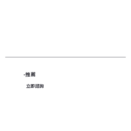
加入諮詢清單
-推薦
立即諮詢