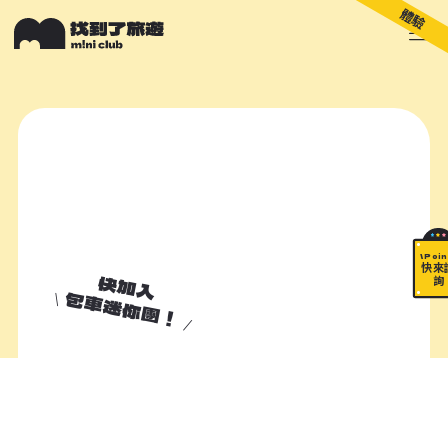
體驗
關於 M!ni
旅遊顧問
好多景點
快來詢問
包山包海
\ Poin
快來
快加入
詢
包車迷你團！
加入諮詢清單