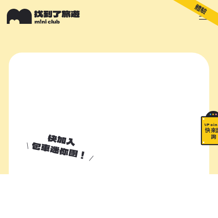
體驗
關於 M!ni
旅遊顧問
好多景點
快來詢問
包山包海
\ Poin
快來
快加入
詢
包車迷你團！
加入諮詢清單