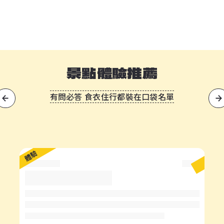
景點體驗推薦
有問必答 食衣住行都裝在口袋名單
?
體驗
體