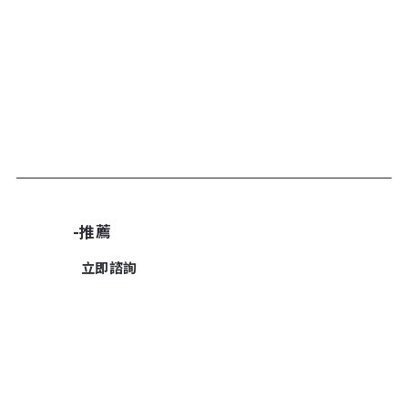
加入諮詢清單
-推薦
立即諮詢